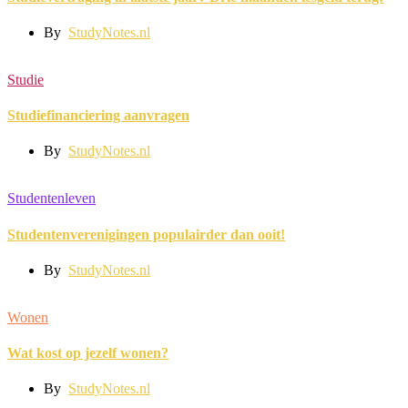
By
StudyNotes.nl
Studie
Studiefinanciering aanvragen
By
StudyNotes.nl
Studentenleven
Studentenverenigingen populairder dan ooit!
By
StudyNotes.nl
Wonen
Wat kost op jezelf wonen?
By
StudyNotes.nl