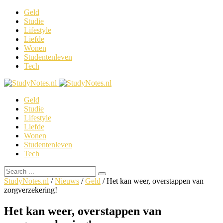
Geld
Studie
Lifestyle
Liefde
Wonen
Studentenleven
Tech
Geld
Studie
Lifestyle
Liefde
Wonen
Studentenleven
Tech
StudyNotes.nl
/
Nieuws
/
Geld
/
Het kan weer, overstappen van
zorgverzekering!
Het kan weer, overstappen van