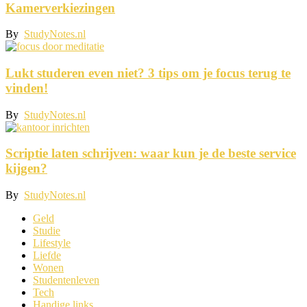
Kamerverkiezingen
By
StudyNotes.nl
Lukt studeren even niet? 3 tips om je focus terug te
vinden!
By
StudyNotes.nl
Scriptie laten schrijven: waar kun je de beste service
kijgen?
By
StudyNotes.nl
Geld
Studie
Lifestyle
Liefde
Wonen
Studentenleven
Tech
Handige links